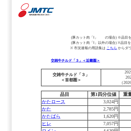
(豚カット肉「Ⅰ」 の場合) ※品目
(豚カット肉「Ⅰ」以外の場合) ※品
※ 市況速報の用語集は
こちら
からダ
交雑牛チルド「３」＜近畿圏＞
20
交雑牛チルド「３」
2
＜首都圏＞
（20
品目
第1四分位値
重
かたロース
3,024円
かた
2,785円
かたばら
1,620円
ヒレ
7,057円
ロイン
4,639円